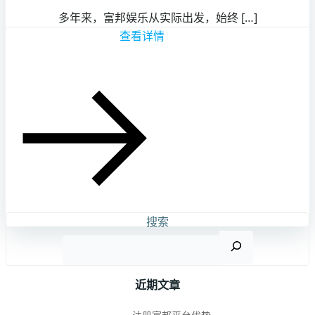
多年来，富邦娱乐从实际出发，始终 […]
查看详情
搜索
近期文章